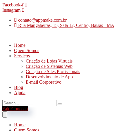
Facebook-f
Instagram
contato@appmake.com.br
Rua Mangabeiras, 15, Sala 12, Centro, Balsas - MA
Home
Quem Somos
Serviços
Criação de Lojas Virtuais
Criação de Sistemas Web
Criação de Sites Profissionais
Desenvolvimento de App
E-mail Corporativo
Blog
Ajuda
Fale Conosco
Home
Quem Somos