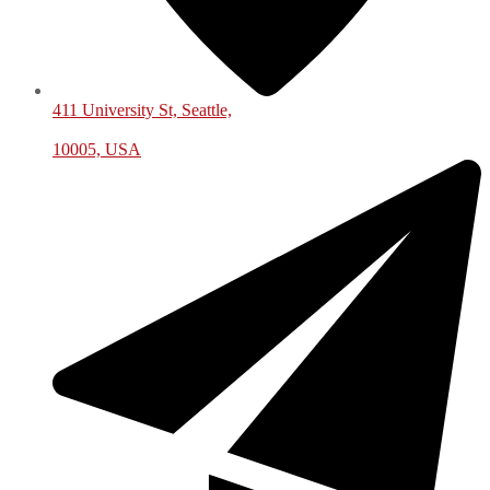
411 University St, Seattle,
10005, USA